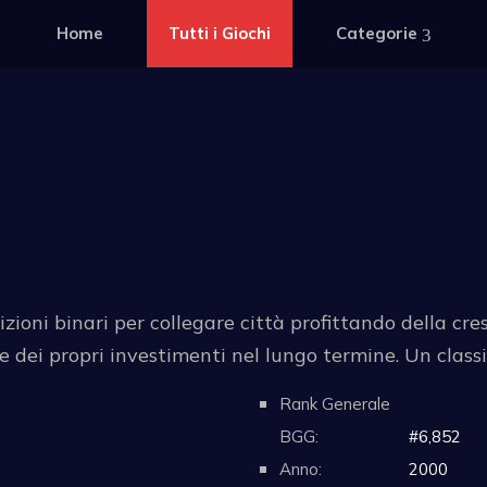
Home
Tutti i Giochi
Categorie
zioni binari per collegare città profittando della cre
re dei propri investimenti nel lungo termine. Un class
Rank Generale
BGG:
#6,852
Anno:
2000