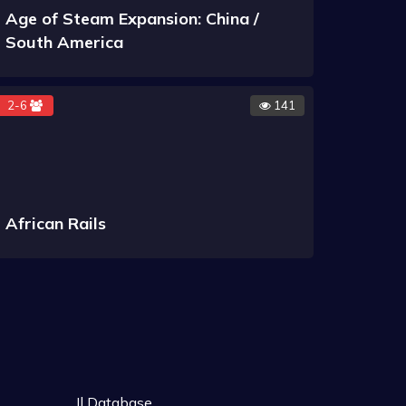
Age of Steam Expansion: China /
South America
2-6
141
African Rails
Il Database