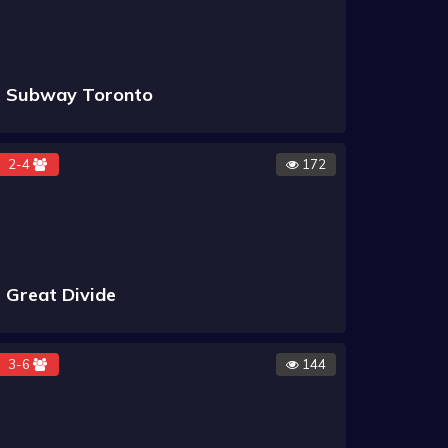
Subway Toronto
2-4
172
Great Divide
3-6
144