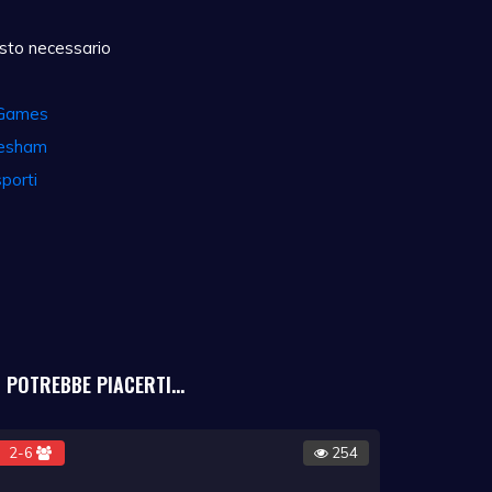
sto necessario
Games
resham
porti
POTREBBE PIACERTI...
2-6
254