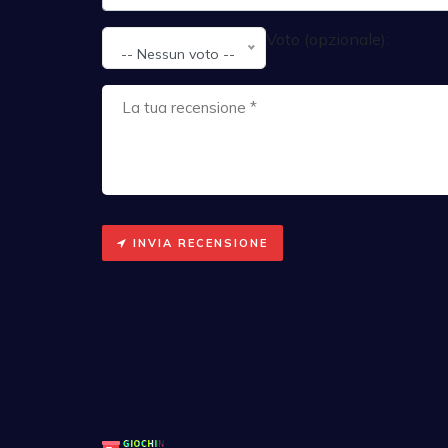
Voto (opzionale):
-- Nessun voto --
INVIA RECENSIONE