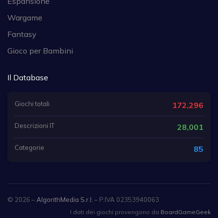
Espansione
Wargame
Fantasy
Gioco per Bambini
Il Database
Giochi totali
172,296
Descrizioni IT
28,001
Categorie
85
© 2026 –
AlgorithMedia S.r.l.
– P.IVA 02353940063
I dati dei giochi provengono da
BoardGameGeek