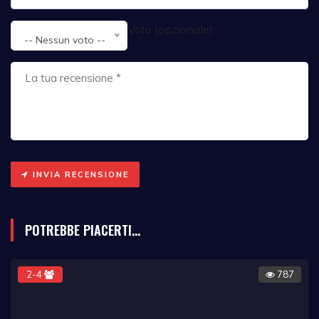
Voto (opzionale):
-- Nessun voto --
INVIA RECENSIONE
POTREBBE PIACERTI...
2-4
787