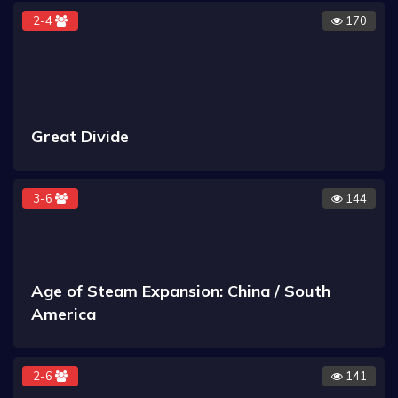
2-4
170
Great Divide
3-6
144
Age of Steam Expansion: China / South
America
2-6
141