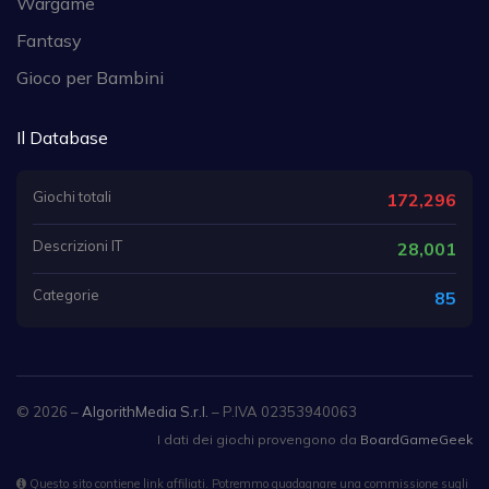
Wargame
Fantasy
Gioco per Bambini
Il Database
Giochi totali
172,296
Descrizioni IT
28,001
Categorie
85
© 2026 –
AlgorithMedia S.r.l.
– P.IVA 02353940063
I dati dei giochi provengono da
BoardGameGeek
Questo sito contiene link affiliati. Potremmo guadagnare una commissione sugli