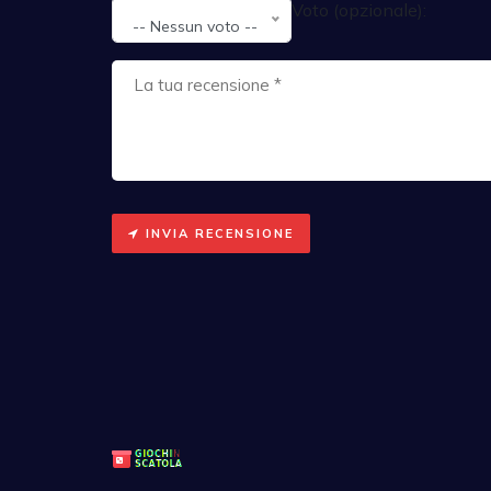
Voto (opzionale):
-- Nessun voto --
INVIA RECENSIONE