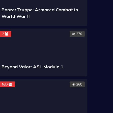
PanzerTruppe: Armored Combat in
World War II
2
270
Beyond Valor: ASL Module 1
N/D
268