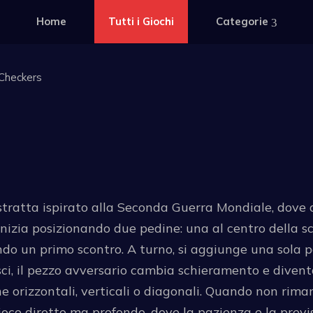
Home
Tutti i Giochi
Categorie
Checkers
tratta ispirato alla Seconda Guerra Mondiale, dove d
inizia posizionando due pedine: una al centro della sc
do un primo scontro. A turno, si aggiunge una sola 
esci, il pezzo avversario cambia schieramento e divent
 orizzontali, verticali o diagonali. Quando non riman
ioco diretto ma profondo, dove la pazienza e la previ