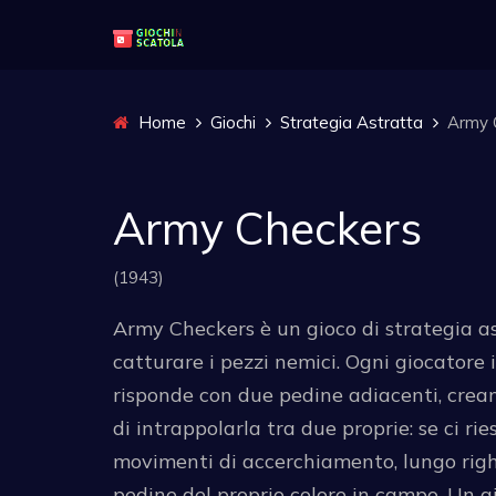
Home
Giochi
Strategia Astratta
Army 
Army Checkers
(1943)
Army Checkers è un gioco di strategia as
catturare i pezzi nemici. Ogni giocatore 
risponde con due pedine adiacenti, crean
di intrappolarla tra due proprie: se ci ri
movimenti di accerchiamento, lungo righe
pedine del proprio colore in campo. Un g