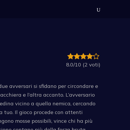
8.0/10 (2 voti)
ue avversari si sfidano per circondare e
acchiera e l’altra accanto. L’avversario
pedina vicino a quella nemica, cercando
a tuo. Il gioco procede con attenti
gono mosse possibili, vince chi ha più
sione contano più della forza bruta.