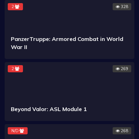
2
328
PanzerTruppe: Armored Combat in World
War II
2
269
Beyond Valor: ASL Module 1
N/D
268