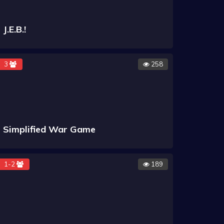
J.E.B.!
3
258
Simplified War Game
1-2
189