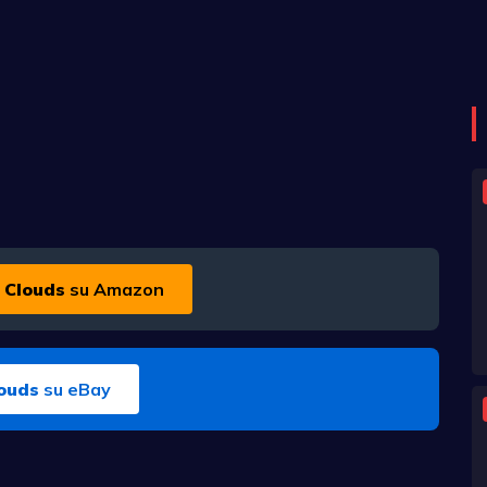
 Clouds
su Amazon
louds
su eBay