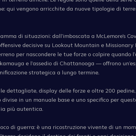
e: qui vengono arricchite da nuove tipologie di terre
gamma di situazioni: dall’imboscata a McLemore’s C
 offensive decisive su Lookout Mountain e Missionary 
terreno per nascondere le tue forze o colpire quando l’
amauga e l’assedio di Chattanooga — offrono un’esp
anificazione strategica a lungo termine.
lle dettagliate, display delle forze e oltre 200 pedi
no divise in un manuale base e uno specifico per quest
ia più autentica.
oco di guerra: è una ricostruzione vivente di un mom