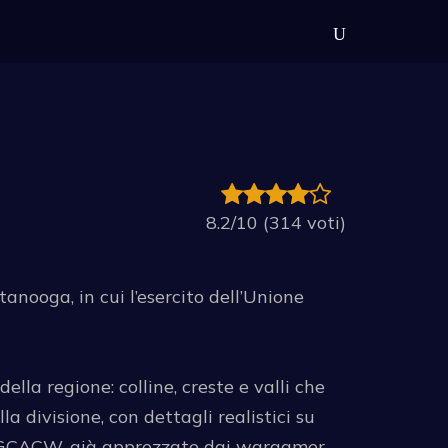
8.2/10 (314 voti)
nooga, in cui l’esercito dell’Unione
ella regione: colline, creste e valli che
 divisione, con dettagli realistici su
rie GCACW, già apprezzate dai wargamer