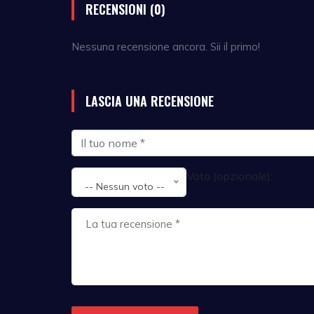
RECENSIONI (0)
Nessuna recensione ancora. Sii il primo!
LASCIA UNA RECENSIONE
Voto (opzionale):
-- Nessun voto --