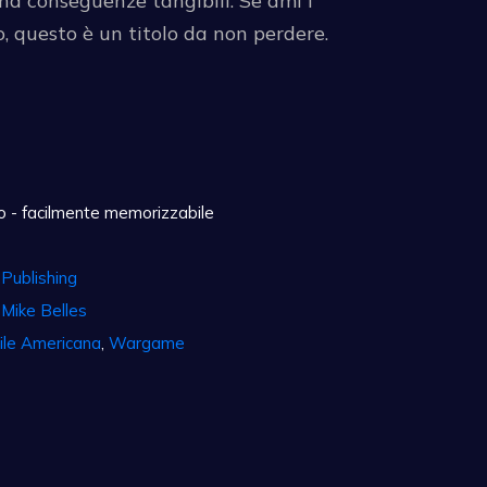
e ha conseguenze tangibili. Se ami i
o, questo è un titolo da non perdere.
 - facilmente memorizzabile
Publishing
,
Mike Belles
ile Americana
,
Wargame