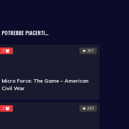
POTREBBE PIACERTI...
2
357
Micro Force: The Game – American
Civil War
2
293