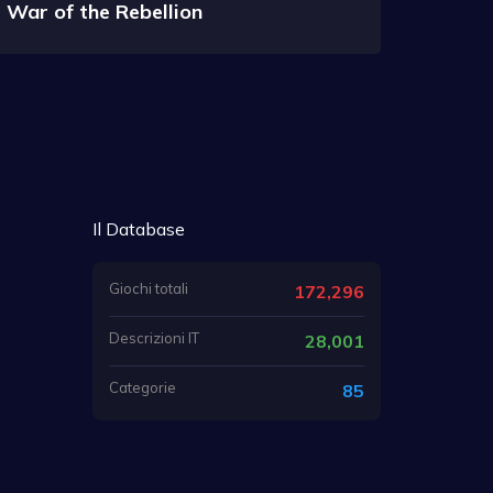
War of the Rebellion
Il Database
Giochi totali
172,296
Descrizioni IT
28,001
Categorie
85