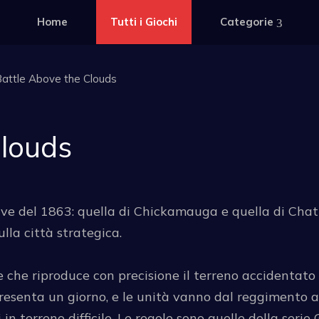
Home
Tutti i Giochi
Categorie
attle Above the Clouds
Clouds
 del 1863: quella di Chickamauga e quella di Chatta
lla città strategica.
e che riproduce con precisione il terreno accidentato d
senta un giorno, e le unità vanno dal reggimento alla
in terreno difficile. Le regole sono quelle della se