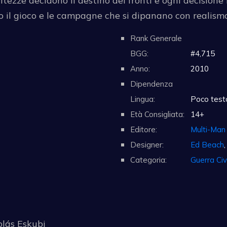
altezze decidono il destino dei fronti e ogni decision
no il gioco e le campagne che si dipanano con realism
Rank Generale
BGG:
#4,715
Anno:
2010
Dipendenza
Lingua:
Poco testo
Età Consigliata:
14+
Editore:
Multi-Man 
Designer:
Ed Beach
Categoria:
Guerra Civ
olás Eskubi