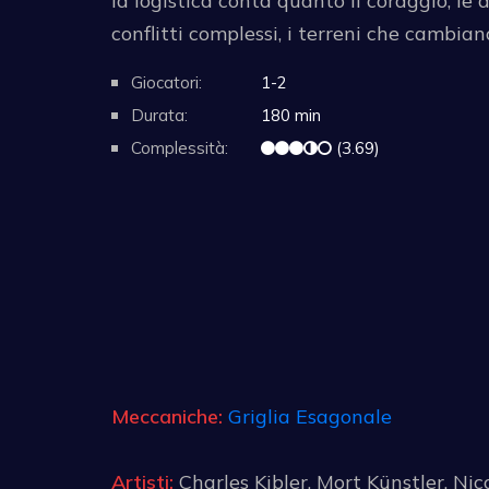
la logistica conta quanto il coraggio, le 
conflitti complessi, i terreni che cambia
Giocatori:
1-2
Durata:
180 min
Complessità:
(3.69)
Meccaniche:
Griglia Esagonale
Artisti:
Charles Kibler, Mort Künstler, Nic