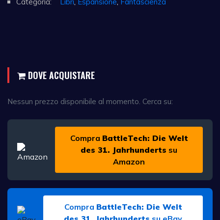
Categoria:
Libri
,
Espansione
,
Fantascienza
DOVE ACQUISTARE
Nessun prezzo disponibile al momento. Cerca su:
Compra
BattleTech: Die Welt
des 31. Jahrhunderts
su
Amazon
Compra
BattleTech: Die Welt
des 31. Jahrhunderts
su eBay