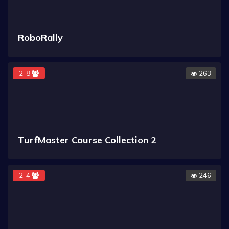
RoboRally
2-8
263
TurfMaster Course Collection 2
2-4
246