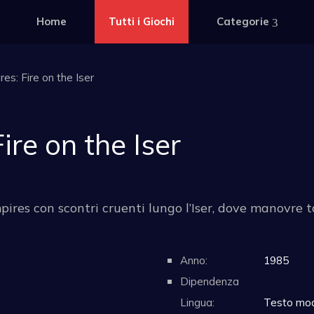
Home
Tutti i Giochi
Categorie
res: Fire on the Iser
ire on the Iser
res con scontri cruenti lungo l’Iser, dove manovre ta
Anno:
1985
Dipendenza
Lingua:
Testo mode