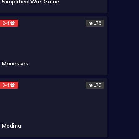
Simplified War Game
2-4
178
Manassas
3-4
175
Medina