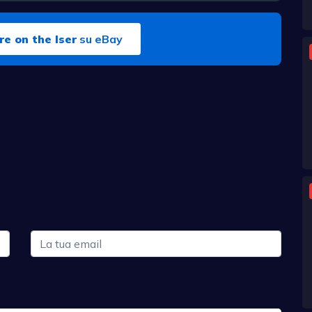
re on the Iser
su eBay