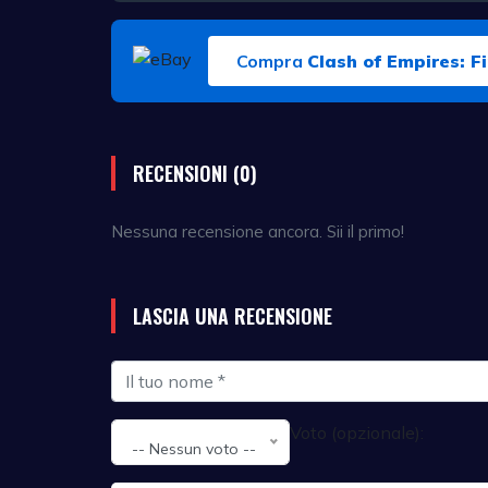
Compra
Clash of Empires: Fi
RECENSIONI (0)
Nessuna recensione ancora. Sii il primo!
LASCIA UNA RECENSIONE
Voto (opzionale):
-- Nessun voto --