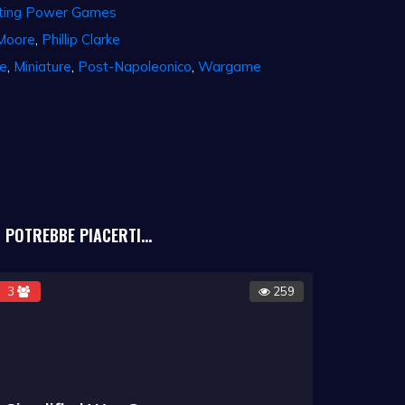
hting Power Games
Moore
,
Phillip Clarke
e
,
Miniature
,
Post-Napoleonico
,
Wargame
POTREBBE PIACERTI...
3
259