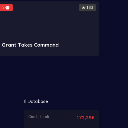
2
163
Grant Takes Command
Il Database
Giochi totali
172,296