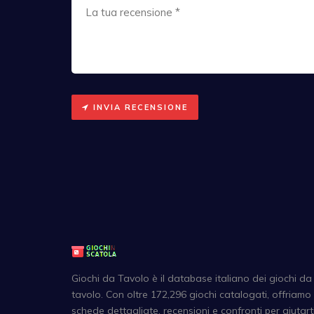
INVIA RECENSIONE
Giochi da Tavolo è il database italiano dei giochi da
tavolo. Con oltre 172,296 giochi catalogati, offriamo
schede dettagliate, recensioni e confronti per aiutart