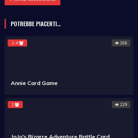
POTREBBE PIACERTI...
2-4
266
Annie Card Game
2
229
JoJo's Bizarre Adventure Battle Card