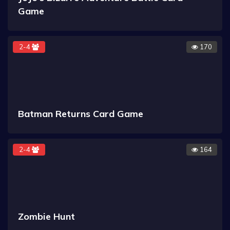
Game
2-4
170
Batman Returns Card Game
2-4
164
Zombie Hunt