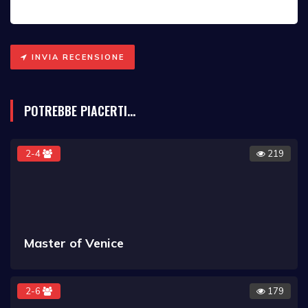
INVIA RECENSIONE
POTREBBE PIACERTI...
2-4
219
Master of Venice
2-6
179