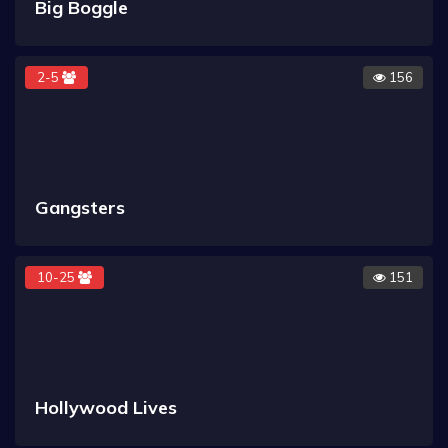
Big Boggle
2-5
156
Gangsters
10-25
151
Hollywood Lives