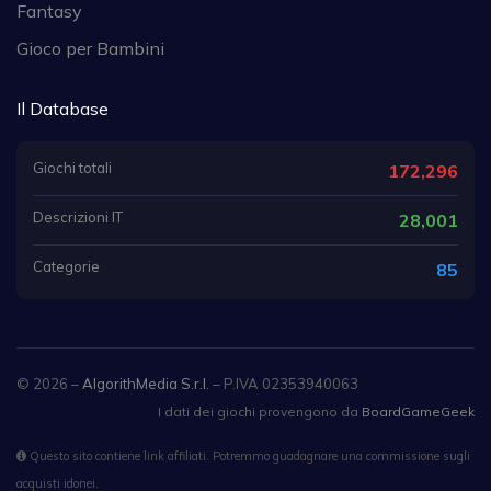
Fantasy
Gioco per Bambini
Il Database
Giochi totali
172,296
Descrizioni IT
28,001
Categorie
85
© 2026 –
AlgorithMedia S.r.l.
– P.IVA 02353940063
I dati dei giochi provengono da
BoardGameGeek
Questo sito contiene link affiliati. Potremmo guadagnare una commissione sugli
acquisti idonei.