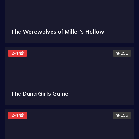
The Werewolves of Miller's Hollow
2-4
251
The Dana Girls Game
2-4
155