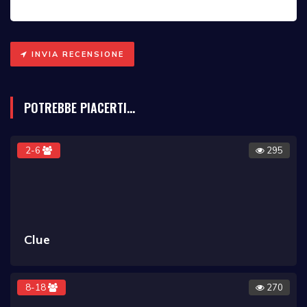
INVIA RECENSIONE
POTREBBE PIACERTI...
2-6
295
Clue
8-18
270