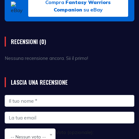
Compra
Fantasy Warriors
Companion
su eBay
RECENSIONI (0)
Nessuna recensione ancora. Sii il primo!
LASCIA UNA RECENSIONE
Voto (opzionale):
-- Nessun voto --