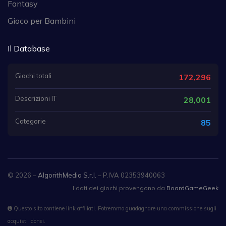
Fantasy
Gioco per Bambini
Il Database
Giochi totali
172,296
Descrizioni IT
28,001
Categorie
85
© 2026 –
AlgorithMedia S.r.l.
– P.IVA 02353940063
I dati dei giochi provengono da
BoardGameGeek
Questo sito contiene link affiliati. Potremmo guadagnare una commissione sugli
acquisti idonei.