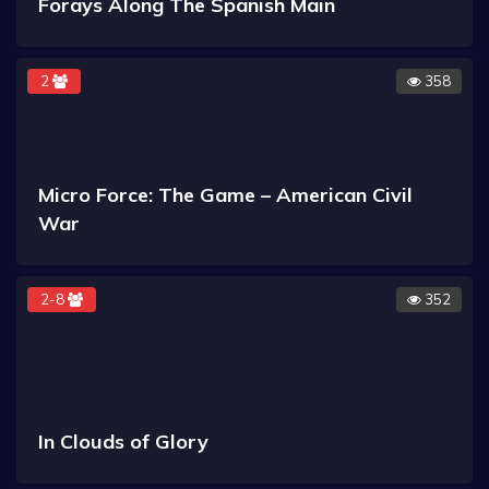
Forays Along The Spanish Main
2
358
Micro Force: The Game – American Civil
War
2-8
352
In Clouds of Glory