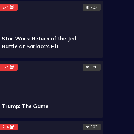
2-4
787
Star Wars: Return of the Jedi –
Battle at Sarlacc's Pit
3-4
380
Trump: The Game
2-4
303