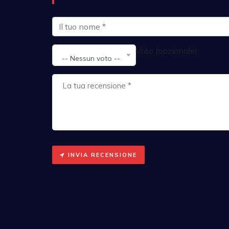
Voto (opzionale):
-- Nessun voto --
INVIA RECENSIONE