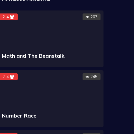
2-4
267
Math and The Beanstalk
2-4
245
Number Race