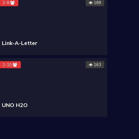
2-8
189
Link-A-Letter
2-10
163
UNO H2O