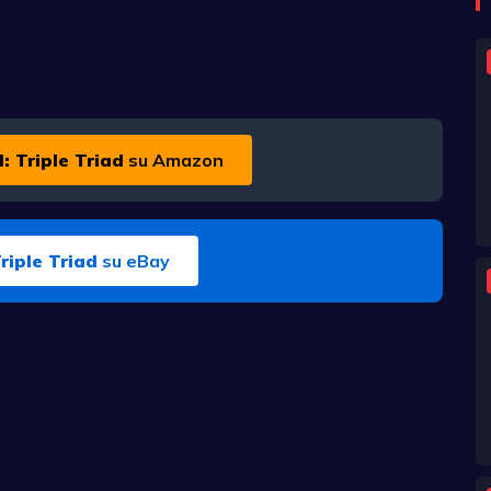
I: Triple Triad
su Amazon
Triple Triad
su eBay