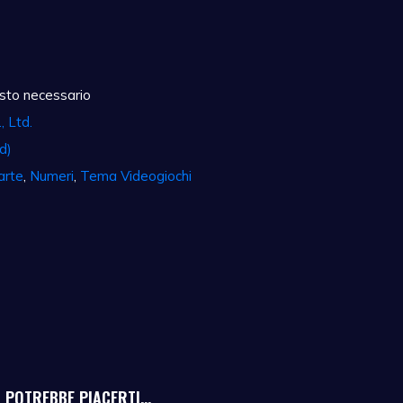
sto necessario
, Ltd.
d)
arte
,
Numeri
,
Tema Videogiochi
POTREBBE PIACERTI...