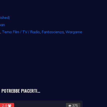
ished)
man
o
,
Tema Film / TV / Radio
,
Fantascienza
,
Wargame
POTREBBE PIACERTI...
2-8
375