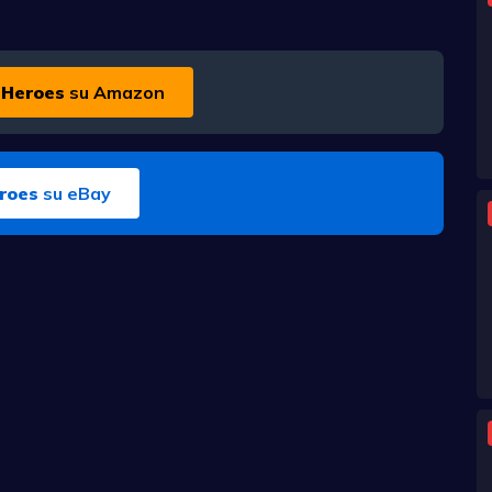
 Heroes
su Amazon
eroes
su eBay