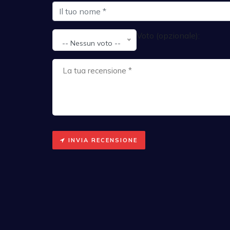
Voto (opzionale):
-- Nessun voto --
INVIA RECENSIONE