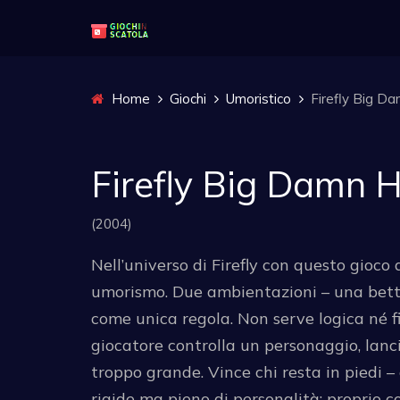
Home
Giochi
Umoristico
Firefly Big D
Firefly Big Damn 
(2004)
Nell’universo di Firefly con questo gioco 
umorismo. Due ambientazioni – una bettol
come unica regola. Non serve logica né fis
giocatore controlla un personaggio, lancia
troppo grande. Vince chi resta in piedi – o
rigide ma pieno di personalità: proprio c