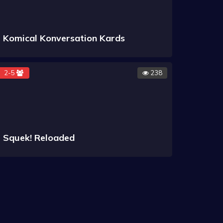
Komical Konversation Kards
2-5
238
Squek! Reloaded