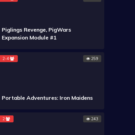
Piglings Revenge, PigWars
Expansion Module #1
2-4
259
Portable Adventures: Iron Maidens
2
243