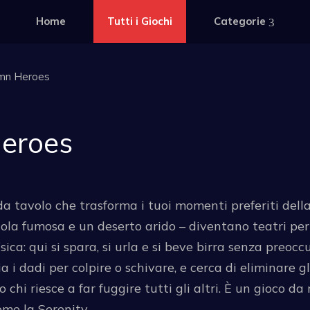
Home
Tutti i Giochi
Categorie
amn Heroes
Heroes
da tavolo che trasforma i tuoi momenti preferiti della 
a fumosa e un deserto arido – diventano teatri per b
ica: qui si spara, si urla e si beve birra senza preocc
 i dadi per colpire o schivare, e cerca di eliminare gl
 chi riesce a far fuggire tutti gli altri. È un gioco d
ome la Serenity.