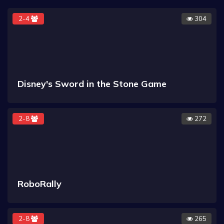
2-4
304
Disney's Sword in the Stone Game
2-8
272
RoboRally
2-8
265