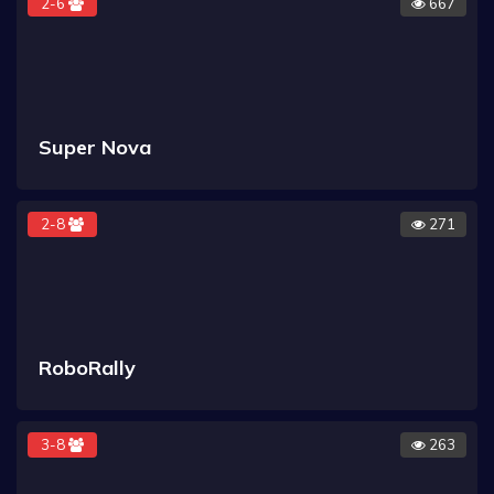
2-6
667
Super Nova
2-8
271
RoboRally
3-8
263