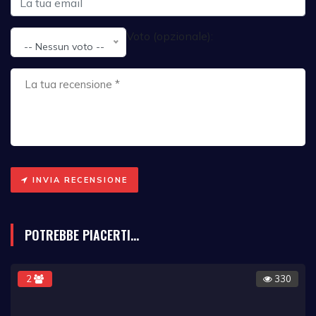
Voto (opzionale):
-- Nessun voto --
INVIA RECENSIONE
POTREBBE PIACERTI...
2
330