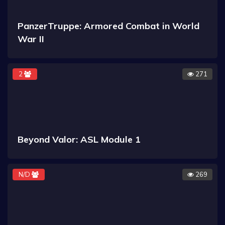
PanzerTruppe: Armored Combat in World
War II
2
271
Beyond Valor: ASL Module 1
N/D
269