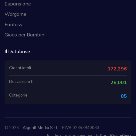
Espansione
Wargame
Fantasy
Gioco per Bambini
Il Database
Giochi totali
172,296
Descrizioni IT
28,001
Categorie
85
© 2026 –
AlgorithMedia S.r.l.
– P.IVA 02353940063
I dati dei giochi provengono da
BoardGameGeek