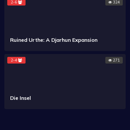
2-6
324
Ruined Urthe: A Djarhun Expansion
2-4
271
Die Insel