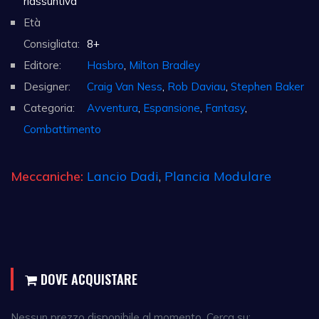
riassuntiva
Età
Consigliata:
8+
Editore:
Hasbro
,
Milton Bradley
Designer:
Craig Van Ness
,
Rob Daviau
,
Stephen Baker
Categoria:
Avventura
,
Espansione
,
Fantasy
,
Combattimento
Meccaniche:
Lancio Dadi
,
Plancia Modulare
DOVE ACQUISTARE
Nessun prezzo disponibile al momento. Cerca su: