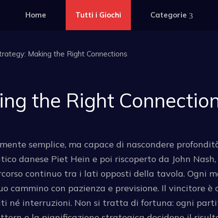
Home
Tutti i Giochi
Categorie
rategy: Making the Right Connections
ing the Right Connectio
emente semplice, ma capace di nascondere profondità
atico danese Piet Hein e poi riscoperto da John Nash,
rcorso continuo tra i lati opposti della tavola. Ogni 
 tuo cammino con pazienza e previsione. Il vincitore è 
ti né interruzioni. Non si tratta di fortuna: ogni part
ttern e la pianificazione strategica decidono il risul