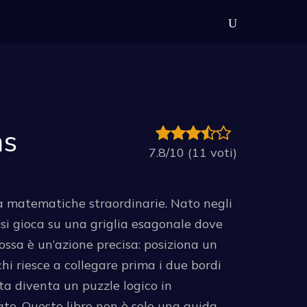
ns
7.8/10 (11 voti)
 matematiche straordinarie. Nato negli
 si gioca su una griglia esagonale dove
mossa è un’azione precisa: posiziona un
chi riesce a collegare prima i due bordi
ita diventa un puzzle logico in
tato. Questo libro non è solo una guida