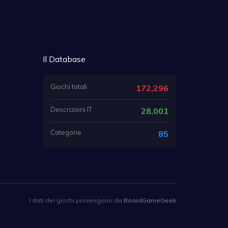
Il Database
Giochi totali
172,296
Descrizioni IT
28,001
Categorie
85
I dati dei giochi provengono da
BoardGameGeek