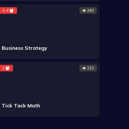
2-4
240
Business Strategy
2
210
Tick Tack Math