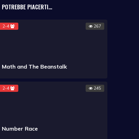
POTREBBE PIACERTI...
2-4
267
Math and The Beanstalk
2-4
245
Number Race