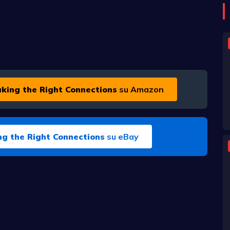
king the Right Connections
su Amazon
ng the Right Connections
su eBay