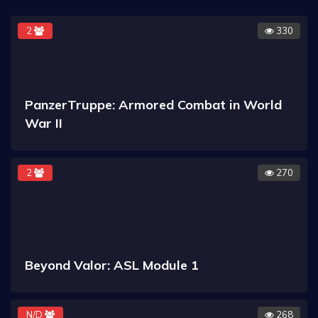
2
330
PanzerTruppe: Armored Combat in World
War II
2
270
Beyond Valor: ASL Module 1
N/D
268