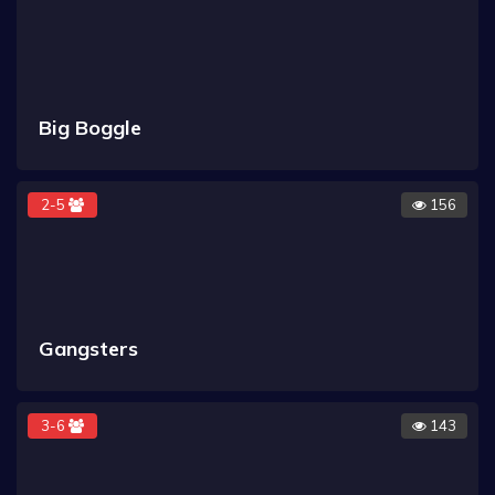
Big Boggle
2-5
156
Gangsters
3-6
143