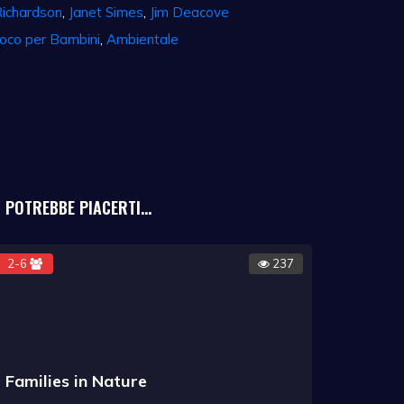
Richardson
,
Janet Simes
,
Jim Deacove
oco per Bambini
,
Ambientale
POTREBBE PIACERTI...
2-6
237
Families in Nature