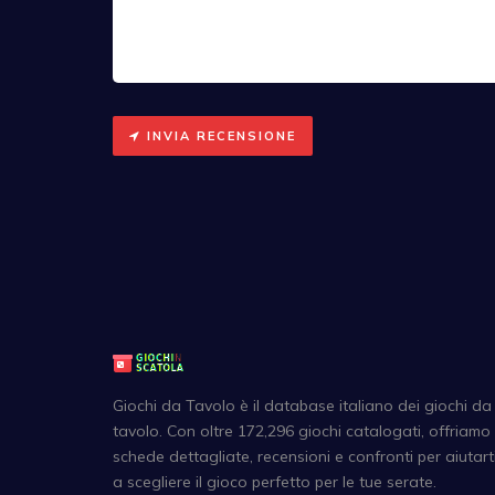
INVIA RECENSIONE
Giochi da Tavolo è il database italiano dei giochi da
tavolo. Con oltre 172,296 giochi catalogati, offriamo
schede dettagliate, recensioni e confronti per aiutart
a scegliere il gioco perfetto per le tue serate.