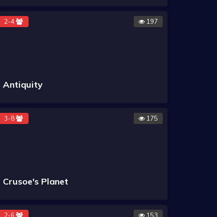
2-4
197
Antiquity
3-8
175
Crusoe's Planet
2-6
153