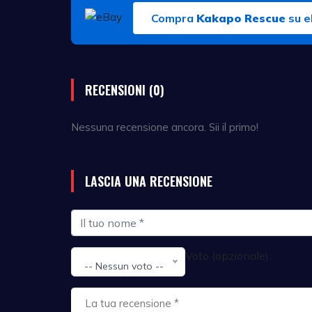
Compra
Kakapo Rescue
su e
RECENSIONI (0)
Nessuna recensione ancora. Sii il primo!
LASCIA UNA RECENSIONE
Voto (opzionale):
-- Nessun voto --