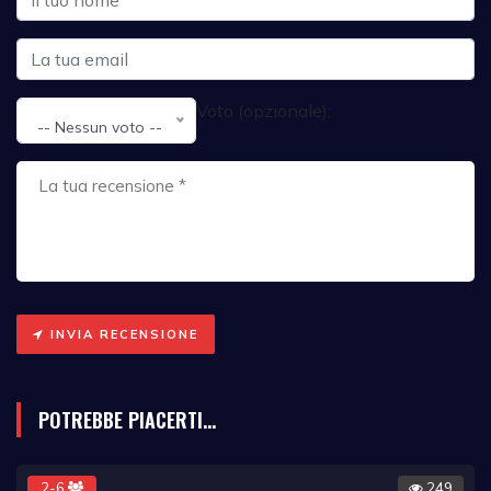
Voto (opzionale):
-- Nessun voto --
INVIA RECENSIONE
POTREBBE PIACERTI...
2-6
249