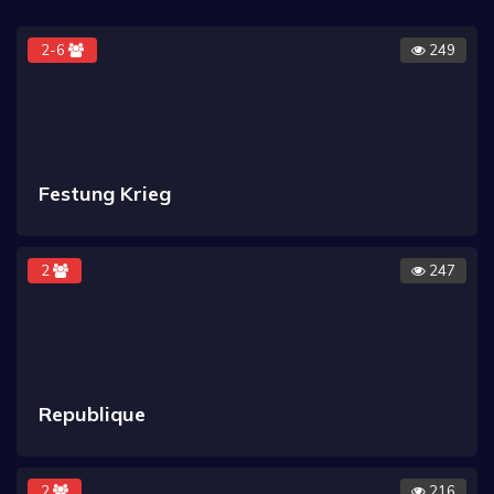
2-6
249
Festung Krieg
2
247
Republique
2
216