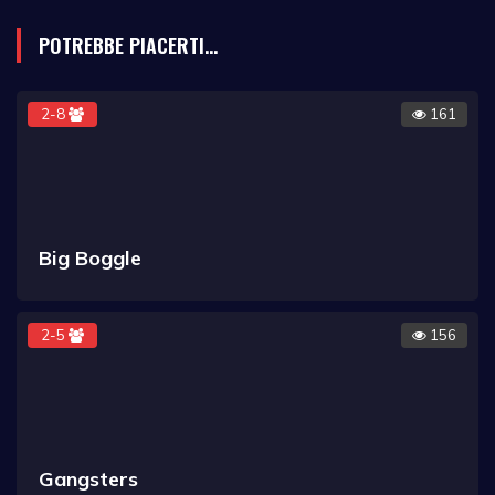
POTREBBE PIACERTI...
2-8
161
Big Boggle
2-5
156
Gangsters