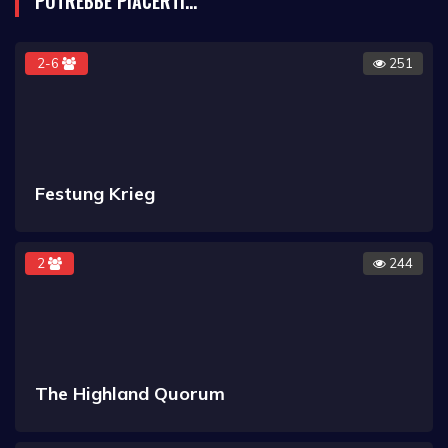
POTREBBE PIACERTI...
2-6
251
Festung Krieg
2
244
The Highland Quorum