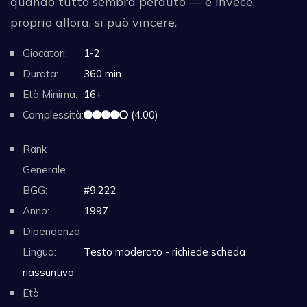
quando tutto sembra perduto — e invece,
proprio allora, si può vincere.
Giocatori:
1-2
Durata:
360 min
Età Minima:
16+
Complessità:
(4.00)
Rank
Generale
BGG:
#9,222
Anno:
1997
Dipendenza
Lingua:
Testo moderato - richiede scheda
riassuntiva
Età