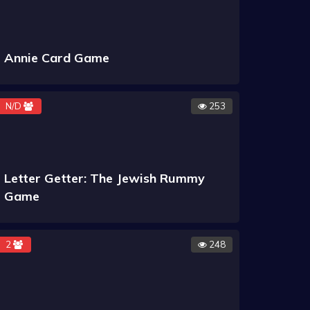
Annie Card Game
N/D
253
Letter Getter: The Jewish Rummy
Game
2
248