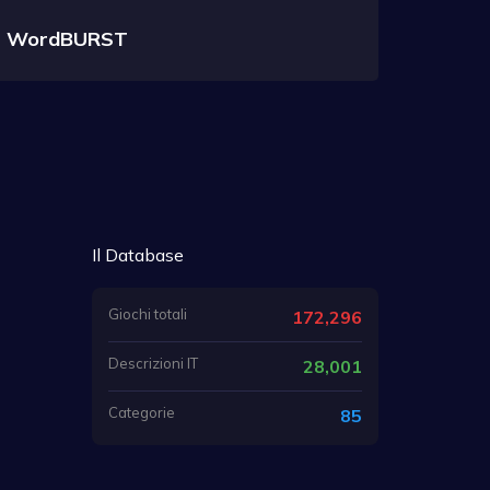
WordBURST
Il Database
Giochi totali
172,296
Descrizioni IT
28,001
Categorie
85