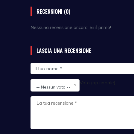
RECENSIONI (0)
Nessuna recensione ancora. Sii il primo!
LASCIA UNA RECENSIONE
Voto (opzionale):
-- Nessun voto --