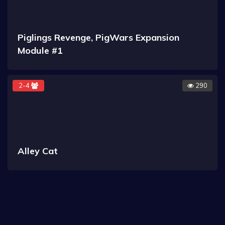
Piglings Revenge, PigWars Expansion
Module #1
2-4
290
Alley Cat