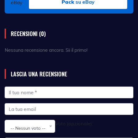
Pack
su eBay
RECENSIONI (0)
Nessuna recensione ancora. Sii il primo!
LASCIA UNA RECENSIONE
Voto (opzionale):
-- Nessun voto --