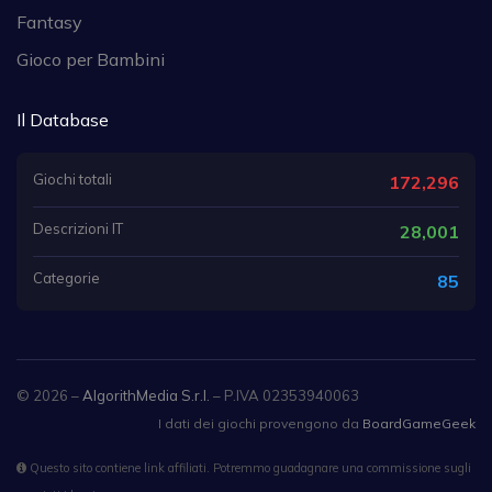
Fantasy
Gioco per Bambini
Il Database
Giochi totali
172,296
Descrizioni IT
28,001
Categorie
85
© 2026 –
AlgorithMedia S.r.l.
– P.IVA 02353940063
I dati dei giochi provengono da
BoardGameGeek
Questo sito contiene link affiliati. Potremmo guadagnare una commissione sugli