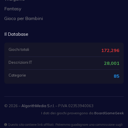
Fantasy
Gioco per Bambini
Il Database
Giochi totali
172,296
Descrizioni IT
28,001
Categorie
85
© 2026 –
AlgorithMedia S.r.l.
– P.IVA 02353940063
I dati dei giochi provengono da
BoardGameGeek
Questo sito contiene link affiliati. Potremmo guadagnare una commissione sugli