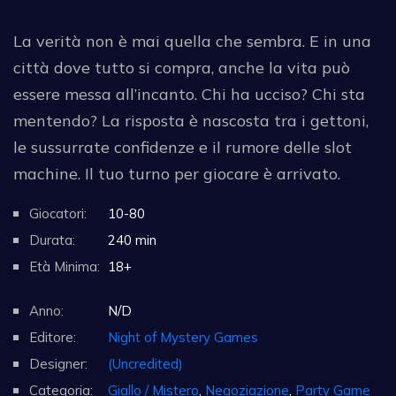
La verità non è mai quella che sembra. E in una
città dove tutto si compra, anche la vita può
essere messa all’incanto. Chi ha ucciso? Chi sta
mentendo? La risposta è nascosta tra i gettoni,
le sussurrate confidenze e il rumore delle slot
machine. Il tuo turno per giocare è arrivato.
Giocatori:
10-80
Durata:
240 min
Età Minima:
18+
Anno:
N/D
Editore:
Night of Mystery Games
Designer:
(Uncredited)
Categoria:
Giallo / Mistero
,
Negoziazione
,
Party Game