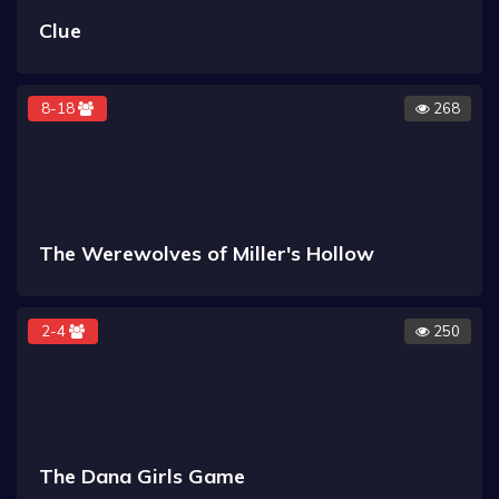
Clue
8-18
268
The Werewolves of Miller's Hollow
2-4
250
The Dana Girls Game