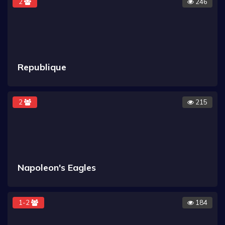
2
246
Republique
2
215
Napoleon's Eagles
1-2
184