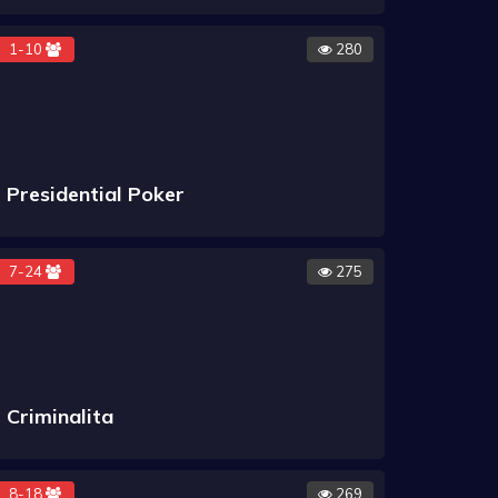
1-10
280
Presidential Poker
7-24
275
Criminalita
8-18
269