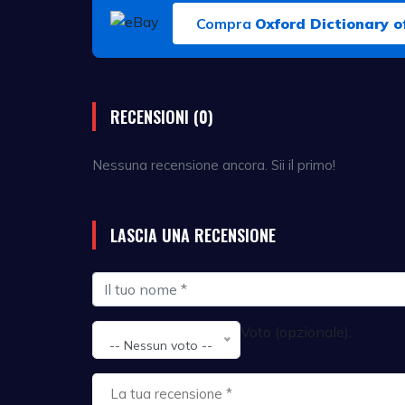
Compra
Oxford Dictionary 
RECENSIONI (0)
Nessuna recensione ancora. Sii il primo!
LASCIA UNA RECENSIONE
Voto (opzionale):
-- Nessun voto --