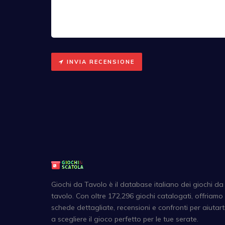
INVIA RECENSIONE
Giochi da Tavolo è il database italiano dei giochi da
tavolo. Con oltre 172,296 giochi catalogati, offriamo
schede dettagliate, recensioni e confronti per aiutart
a scegliere il gioco perfetto per le tue serate.