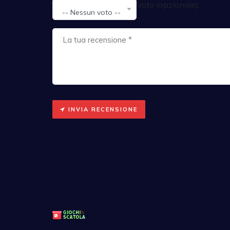
Voto (opzionale):
-- Nessun voto --
INVIA RECENSIONE