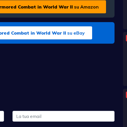
rmored Combat in World War II
su Amazon
red Combat in World War II
su eBay