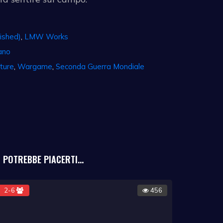
ished)
,
LMW Works
ano
ture
,
Wargame
,
Seconda Guerra Mondiale
POTREBBE PIACERTI...
2-6
456