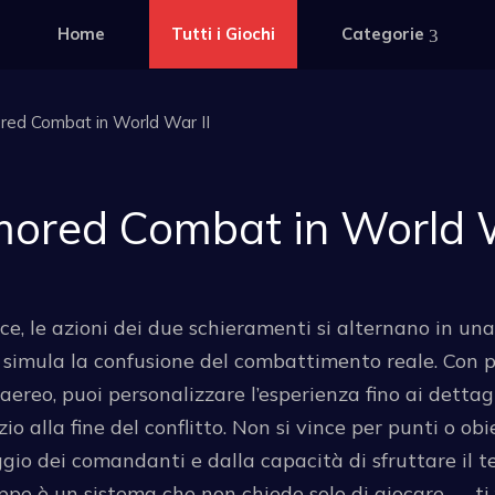
Home
Tutti i Giochi
Categorie
red Combat in World War II
ored Combat in World W
nvece, le azioni dei due schieramenti si alternano in 
e simula la confusione del combattimento reale. Con
aereo, puoi personalizzare l’esperienza fino ai dettagli
o alla fine del conflitto. Non si vince per punti o obie
gio dei comandanti e dalla capacità di sfruttare il te
e è un sistema che non chiede solo di giocare — ti 