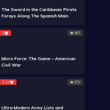
The Sword in the Caribbean: Pirate
Forays Along The Spanish Main
2
357
Micro Force: The Game – American
Civil War
2-12
271
Ultra Modern Army Lists and