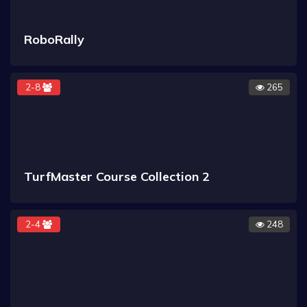
RoboRally
2-8
265
TurfMaster Course Collection 2
2-4
248