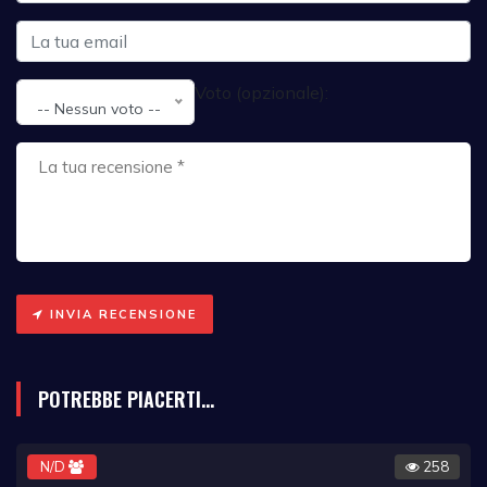
Voto (opzionale):
-- Nessun voto --
INVIA RECENSIONE
POTREBBE PIACERTI...
N/D
258