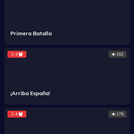
Primera Batalla
2-4
182
¡Arriba España!
2-4
178