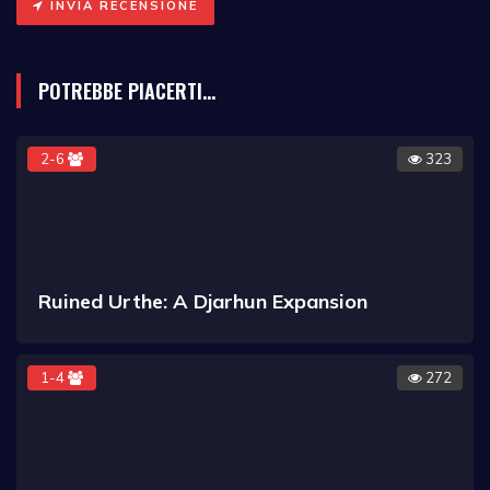
INVIA RECENSIONE
POTREBBE PIACERTI...
2-6
323
Ruined Urthe: A Djarhun Expansion
1-4
272