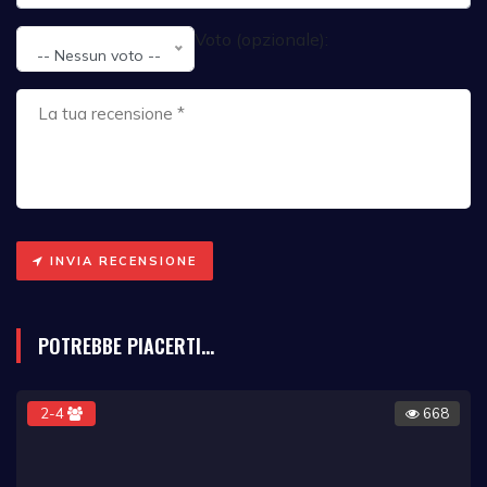
Voto (opzionale):
-- Nessun voto --
INVIA RECENSIONE
POTREBBE PIACERTI...
2-4
668