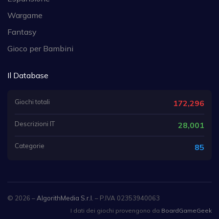
Wargame
Fantasy
Gioco per Bambini
Il Database
Giochi totali
172,296
Descrizioni IT
28,001
Categorie
85
© 2026 –
AlgorithMedia S.r.l.
– P.IVA 02353940063
I dati dei giochi provengono da
BoardGameGeek