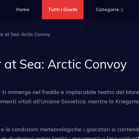
Home
Tutti i Giochi
Categorie
 at Sea: Arctic Convoy
at Sea: Arctic Convoy
ti immerge nel freddo e implacabile teatro del Mare 
nimenti vitali all’Unione Sovietica, mentre la Kriegs
e le condizioni meteorologiche: i giocatori si contendo
 di ghiacci polari limita i movimenti e l’oscurità ar