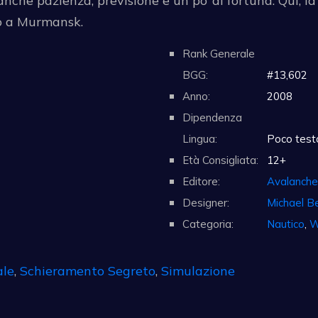
nche pazienza, previsione e un po’ di fortuna. Qui, la 
no a Murmansk.
Rank Generale
BGG:
#13,602
Anno:
2008
Dipendenza
Lingua:
Poco testo
Età Consigliata:
12+
Editore:
Avalanche
Designer:
Michael B
Categoria:
Nautico
,
W
ale
,
Schieramento Segreto
,
Simulazione