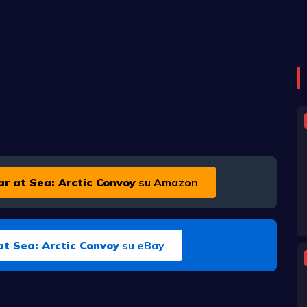
r at Sea: Arctic Convoy
su Amazon
t Sea: Arctic Convoy
su eBay