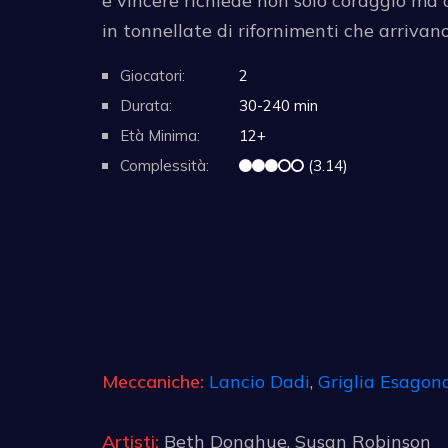
e vincere richiede non solo coraggio ma a
in tonnellate di rifornimenti che arriva
Giocatori:
2
Durata:
30-240 min
Età Minima:
12+
Complessità:
(3.14)
Meccaniche:
Lancio Dadi
,
Griglia Esagon
Artisti:
Beth Donahue, Susan Robinson