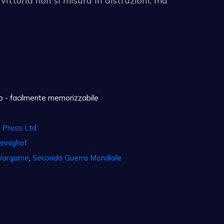
vittoria non si misura in distruzioni, ma
 - facilmente memorizzabile
 Press Ltd.
ennighof
argame
,
Seconda Guerra Mondiale