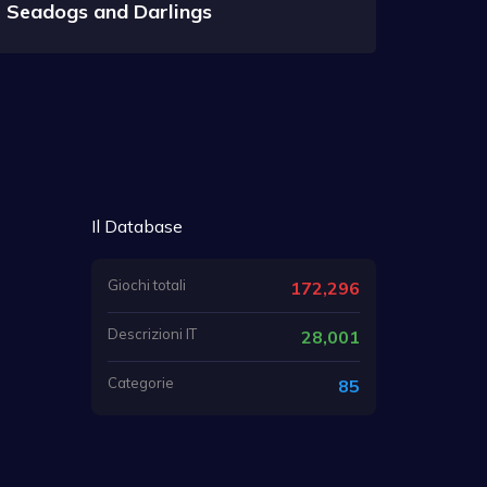
Seadogs and Darlings
Il Database
Giochi totali
172,296
Descrizioni IT
28,001
Categorie
85