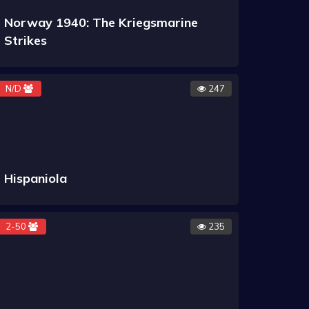
Norway 1940: The Kriegsmarine
Strikes
N/D
247
Hispaniola
2-50
235