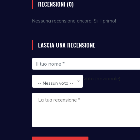
RECENSIONI (0)
Nessuna recensione ancora. Sii il primo!
LASCIA UNA RECENSIONE
Voto (opzionale):
-- Nessun voto --