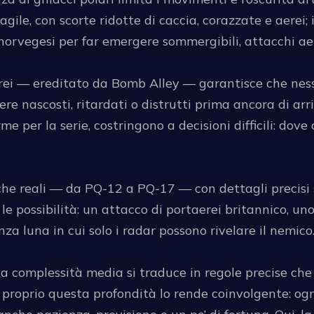
gile, con scorte ridotte di caccia, corazzate e aerei;
 norvegesi per far emergere sommergibili, attacchi aere
 aerei — ereditato da Bomb Alley — garantisce che ne
ere nascosti, ritardati o distrutti prima ancora di ar
 per la serie, costringono a decisioni difficili: dove
che reali — da PQ-12 a PQ-17 — con dettagli precisi 
le possibilità: un attacco di portaerei britannico, uno
za luna in cui solo i radar possono rivelare il nemico
la complessità media si traduce in regole precise che
roprio questa profondità lo rende coinvolgente: ogni