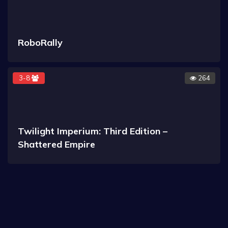
RoboRally
3-8
264
Twilight Imperium: Third Edition –
Shattered Empire