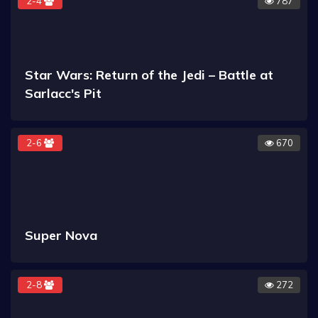
2-4
787
Star Wars: Return of the Jedi – Battle at
Sarlacc's Pit
2-6
670
Super Nova
2-8
272