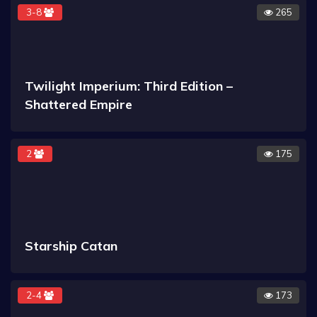
3-8
265
Twilight Imperium: Third Edition –
Shattered Empire
2
175
Starship Catan
2-4
173