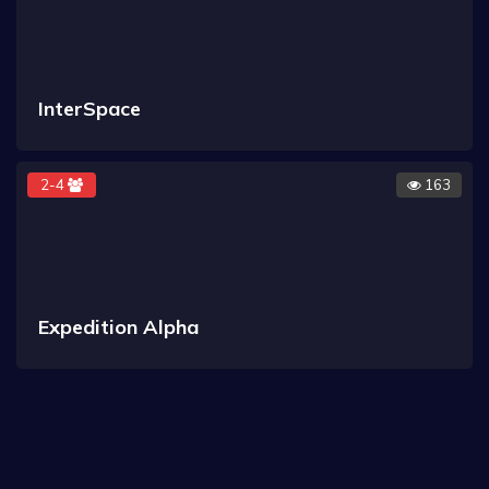
InterSpace
2-4
163
Expedition Alpha