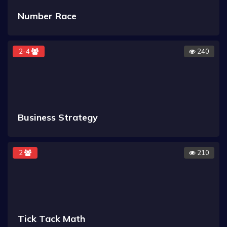
Number Race
2-4
240
Business Strategy
2
210
Tick Tack Math