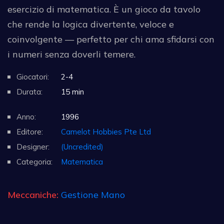
esercizio di matematica. È un gioco da tavolo
che rende la logica divertente, veloce e
coinvolgente — perfetto per chi ama sfidarsi con
i numeri senza doverli temere.
Giocatori:
2-4
Durata:
15 min
Anno:
1996
Editore:
Camelot Hobbies Pte Ltd
Designer:
(Uncredited)
Categoria:
Matematica
Meccaniche:
Gestione Mano