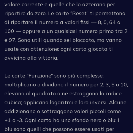
valore corrente e quelle che lo azzerano per
ripartire da zero. Le carte “Reset” ti permettono
di riportare il numero a valori fissi — 8, 0, 64 o
100 — oppure a un qualsiasi numero primo tra 2
e 97. Sono utili quando sei bloccato, ma vanno
usate con attenzione: ogni carta giocata ti
avvicina alla vittoria.
Le carte “Funzione” sono più complesse:
moltiplicano o dividono il numero per 2, 3, 5 o 10;
elevano al quadrato o ne estraggono la radice
cubica; applicano logaritmi e loro inversi. Alcune
addizionano o sottraggono valori piccoli come
+1 o -3. Ogni carta ha uno sfondo nero o blu: i
blu sono quelli che possono essere usati per