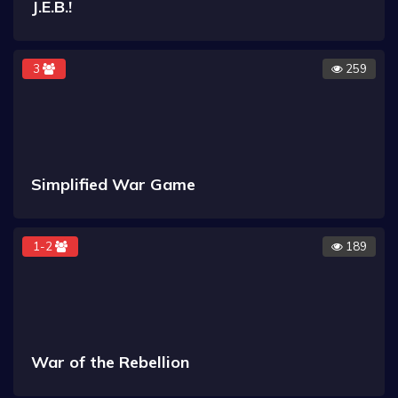
J.E.B.!
3
259
Simplified War Game
1-2
189
War of the Rebellion