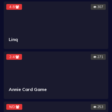
4-8
307
Linq
2-4
271
Annie Card Game
N/D
253