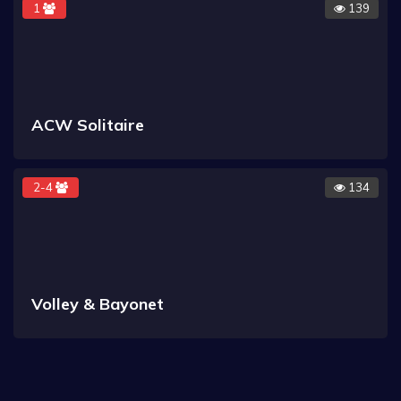
1
139
ACW Solitaire
2-4
134
Volley & Bayonet