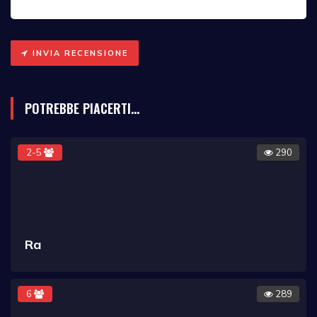
INVIA RECENSIONE
POTREBBE PIACERTI...
2-5
290
Ra
6
289