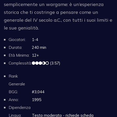
semplicemente un wargame: è un’esperienza
storica che ti costringe a pensare come un
generale del IV secolo a.C., con tutti i suoi limiti e
le sue genialità.
Giocatori:
1-4
Durata:
240 min
Età Minima:
12+
Complessità:
(3.57)
Rank
Generale
BGG:
#3,044
Anno:
1995
Dipendenza
Lingua:
Testo moderato - richiede scheda