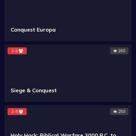
Conquest Europa
2-6
260
Siege & Conquest
2-8
250
Holy Hack: Biblical Warfare 3000 B.C. to